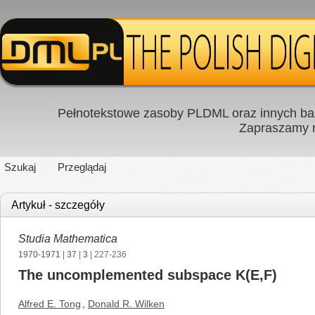
Pełnotekstowe zasoby PLDML oraz innych baz
Zapraszamy
Szukaj
Przeglądaj
Artykuł - szczegóły
Studia Mathematica
1970-1971
|
37
|
3
| 227-236
The uncomplemented subspace K(E,F)
Alfred E. Tong
,
Donald R. Wilken