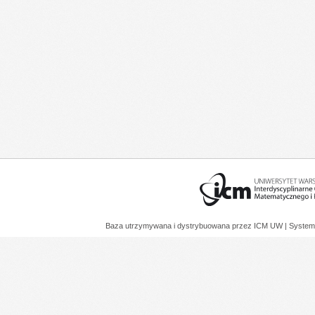
Baza utrzymywana i dystrybuowana przez
ICM UW
| System