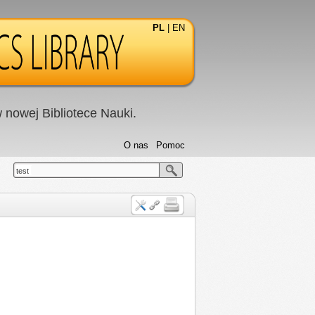
PL
|
EN
nowej Bibliotece Nauki.
O nas
Pomoc
test