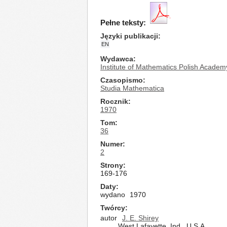
Pełne teksty:
Języki publikacji
EN
Wydawca
Institute of Mathematics Polish Academ
Czasopismo
Studia Mathematica
Rocznik
1970
Tom
36
Numer
2
Strony
169-176
Daty
wydano
1970
Twórcy
autor
J. E. Shirey
West Lafayette, Ind., U.S.A.