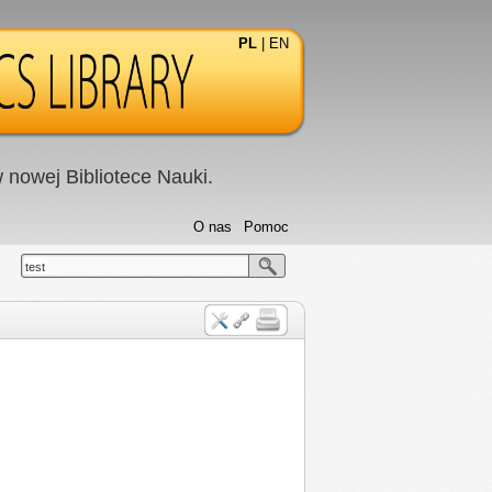
PL
|
EN
nowej Bibliotece Nauki.
O nas
Pomoc
test