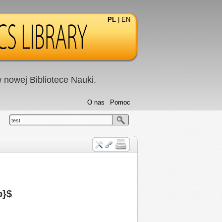
PL
|
EN
nowej Bibliotece Nauki.
O nas
Pomoc
test
p}$