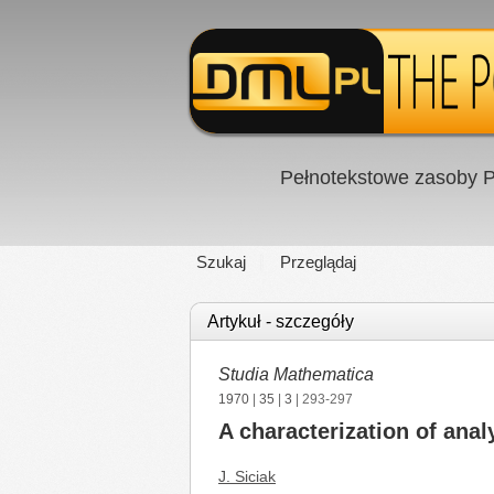
Pełnotekstowe zasoby P
Szukaj
Przeglądaj
Artykuł - szczegóły
Studia Mathematica
1970
|
35
|
3
| 293-297
A characterization of analy
J. Siciak