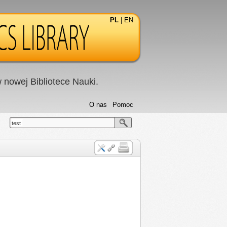
PL
|
EN
nowej Bibliotece Nauki.
O nas
Pomoc
test