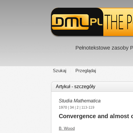
Pełnotekstowe zasoby P
Szukaj
Przeglądaj
Artykuł - szczegóły
Studia Mathematica
1970
|
34
|
2
| 113-119
Convergence and almost co
B. Wood