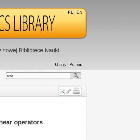
PL
|
EN
nowej Bibliotece Nauki.
O nas
Pomoc
test
near operators