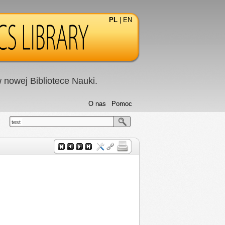
PL
|
EN
nowej Bibliotece Nauki.
O nas
Pomoc
test