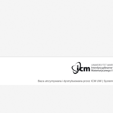
Baza utrzymywana i dystrybuowana przez
ICM UW
| System