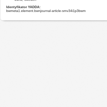
Identyfikator YADDA
bwmeta1.element.bwnjournal-article-smv34i1p3bwm