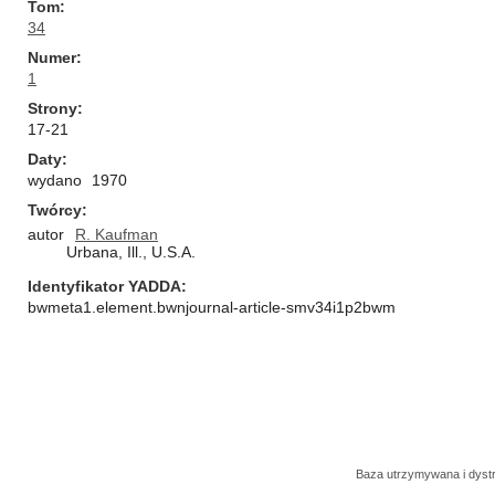
Tom
34
Numer
1
Strony
17-21
Daty
wydano
1970
Twórcy
autor
R. Kaufman
Urbana, Ill., U.S.A.
Identyfikator YADDA
bwmeta1.element.bwnjournal-article-smv34i1p2bwm
Baza utrzymywana i dys