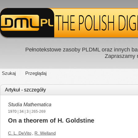
Pełnotekstowe zasoby PLDML oraz innych baz
Zapraszamy
Szukaj
Przeglądaj
Artykuł - szczegóły
Studia Mathematica
1970
|
34
|
3
| 265-269
On a theorem of H. Goldstine
C. L. DeVito
,
R. Welland