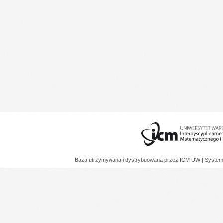
Baza utrzymywana i dystrybuowana przez
ICM UW
| System