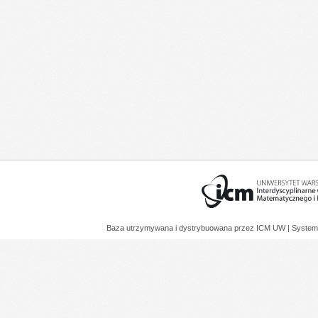
Baza utrzymywana i dystrybuowana przez
ICM UW
| System