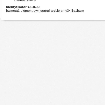
Identyfikator YADDA
bwmeta1.element.bwnjournal-article-smv34i1p1bwm