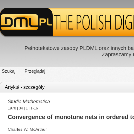
Pełnotekstowe zasoby PLDML oraz innych baz
Zapraszamy
Szukaj
Przeglądaj
Artykuł - szczegóły
Studia Mathematica
1970
|
34
|
1
| 1-16
Convergence of monotone nets in ordered t
Charles W. McArthur