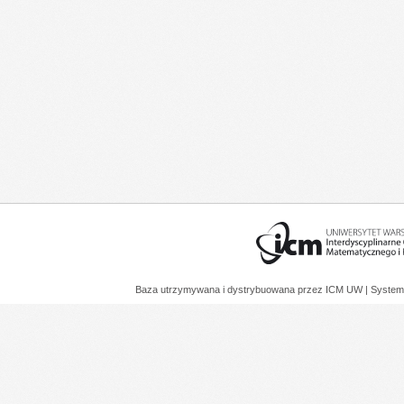
Baza utrzymywana i dystrybuowana przez
ICM UW
| System