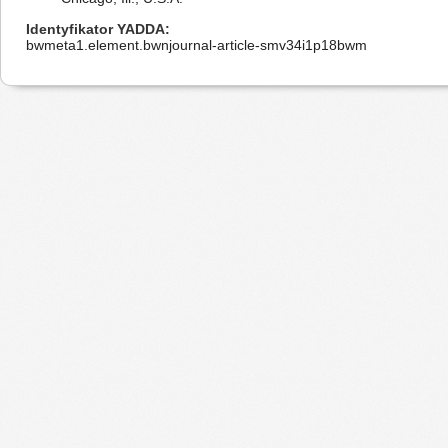
Identyfikator YADDA
bwmeta1.element.bwnjournal-article-smv34i1p18bwm