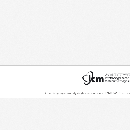
Baza utrzymywana i dystrybuowana przez
ICM UW
| System