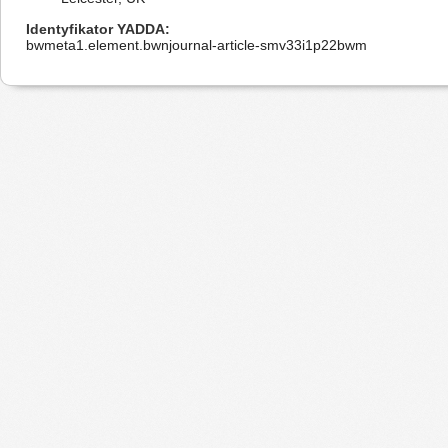
Identyfikator YADDA
bwmeta1.element.bwnjournal-article-smv33i1p22bwm