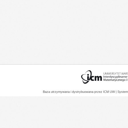
Baza utrzymywana i dystrybuowana przez
ICM UW
| System