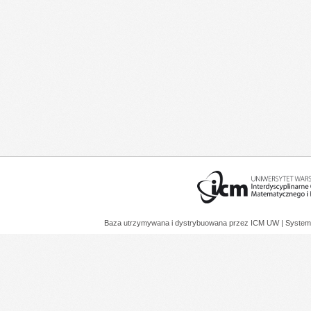
Baza utrzymywana i dystrybuowana przez
ICM UW
| System