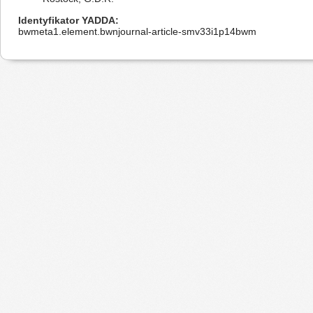
Identyfikator YADDA
bwmeta1.element.bwnjournal-article-smv33i1p14bwm