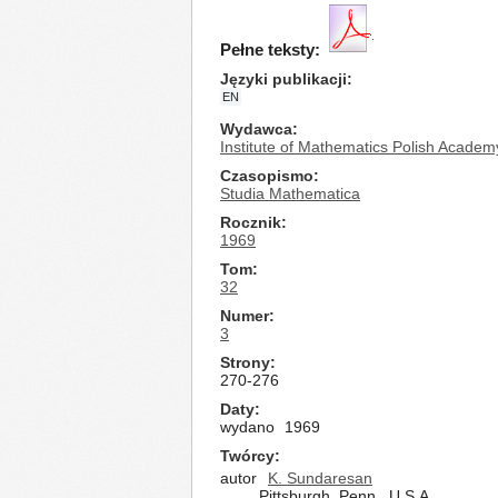
Pełne teksty:
Języki publikacji
EN
Wydawca
Institute of Mathematics Polish Academ
Czasopismo
Studia Mathematica
Rocznik
1969
Tom
32
Numer
3
Strony
270-276
Daty
wydano
1969
Twórcy
autor
K. Sundaresan
Pittsburgh, Penn., U.S.A.