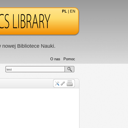
PL
|
EN
nowej Bibliotece Nauki.
O nas
Pomoc
test