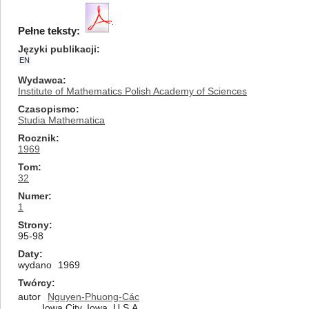
Pełne teksty:
Języki publikacji
EN
Wydawca
Institute of Mathematics Polish Academy of Sciences
Czasopismo
Studia Mathematica
Rocznik
1969
Tom
32
Numer
1
Strony
95-98
Daty
wydano
1969
Twórcy
autor
Nguyen-Phuong-Các
Iowa City, Iowa, U.S.A.