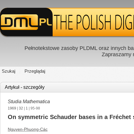
Pełnotekstowe zasoby PLDML oraz innych baz
Zapraszamy
Szukaj
Przeglądaj
Artykuł - szczegóły
Studia Mathematica
1969
|
32
|
1
| 95-98
On symmetric Schauder bases in a Fréchet
Nguyen-Phuong-Các