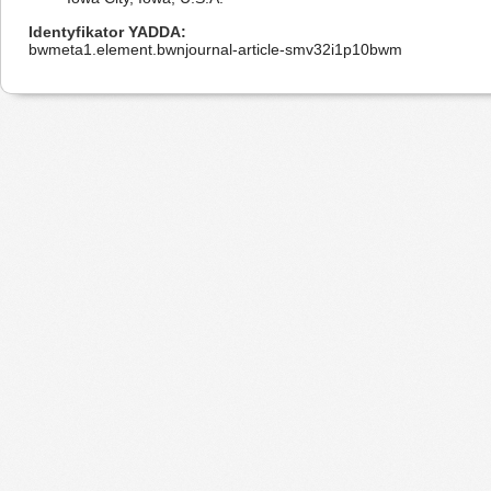
Identyfikator YADDA
bwmeta1.element.bwnjournal-article-smv32i1p10bwm