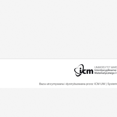
Baza utrzymywana i dystrybuowana przez
ICM UW
| System