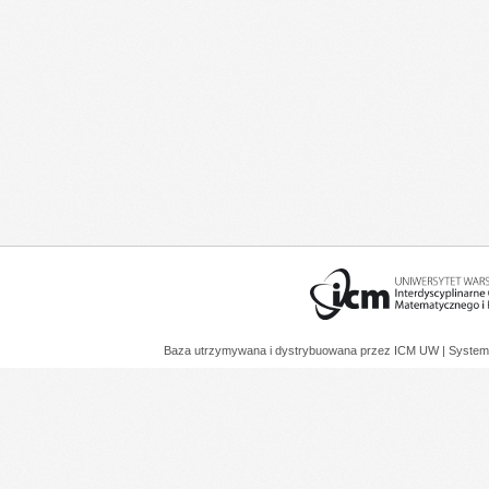
Baza utrzymywana i dystrybuowana przez
ICM UW
| System