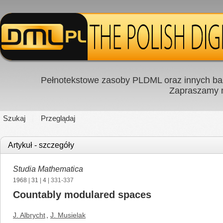
Pełnotekstowe zasoby PLDML oraz innych baz
Zapraszamy
Szukaj
Przeglądaj
Artykuł - szczegóły
Studia Mathematica
1968
|
31
|
4
| 331-337
Countably modulared spaces
J. Albrycht
,
J. Musielak