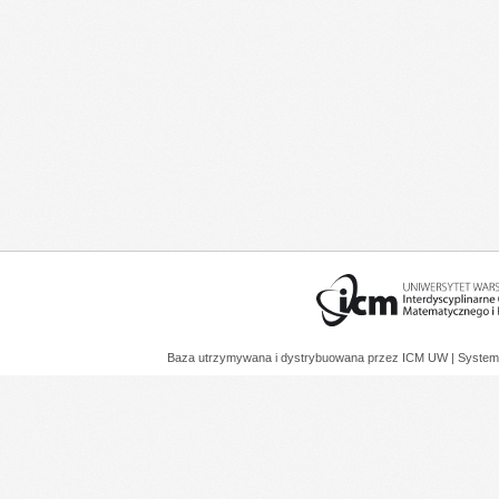
Baza utrzymywana i dystrybuowana przez
ICM UW
| System