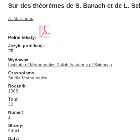
Sur des théorèmes de S. Banach et de L. Sc
A. Martineau
Pełne teksty:
Języki publikacji
FR
Wydawca
Institute of Mathematics Polish Academy of Sciences
Czasopismo
Studia Mathematica
Rocznik
1968
Tom
30
Numer
1
Strony
43-51
Daty