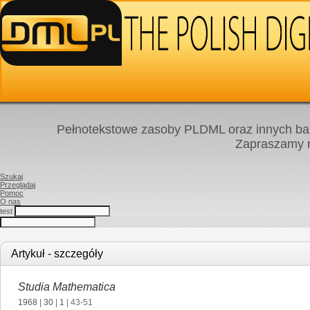
Pełnotekstowe zasoby PLDML oraz innych baz
Zapraszamy
Szukaj
Przeglądaj
Pomoc
O nas
test
Artykuł - szczegóły
Studia Mathematica
1968
|
30
|
1
| 43-51