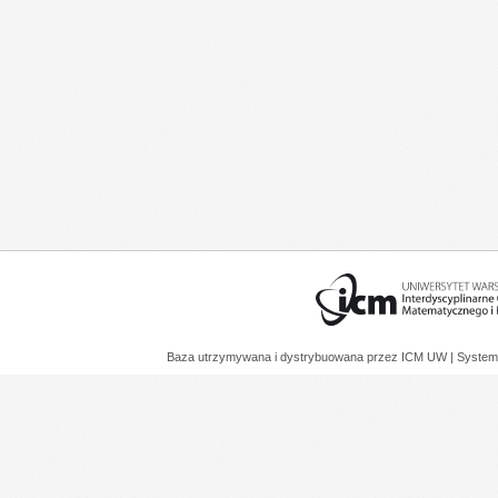
Baza utrzymywana i dystrybuowana przez
ICM UW
| System