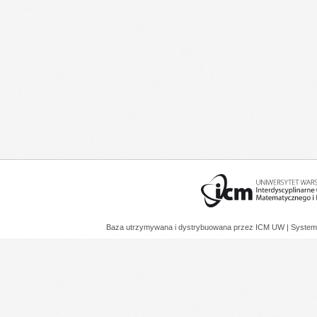
Baza utrzymywana i dystrybuowana przez
ICM UW
| System