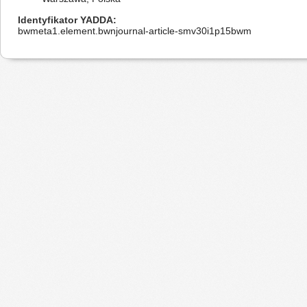
Identyfikator YADDA
bwmeta1.element.bwnjournal-article-smv30i1p15bwm