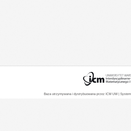
Baza utrzymywana i dystrybuowana przez
ICM UW
| System