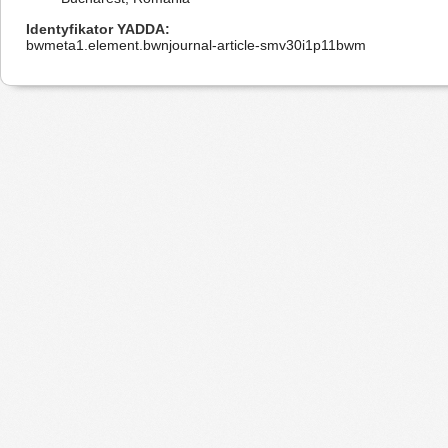
Identyfikator YADDA
bwmeta1.element.bwnjournal-article-smv30i1p11bwm