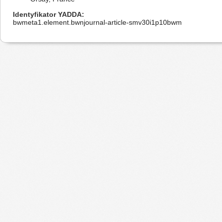
Identyfikator YADDA
bwmeta1.element.bwnjournal-article-smv30i1p10bwm