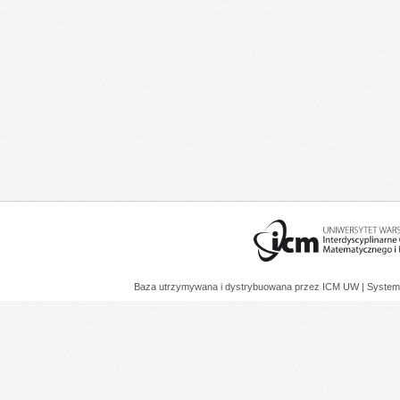
Baza utrzymywana i dystrybuowana przez
ICM UW
| System