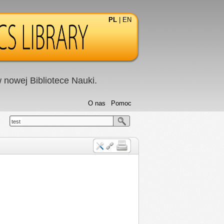
PL
|
EN
nowej Bibliotece Nauki.
O nas
Pomoc
test