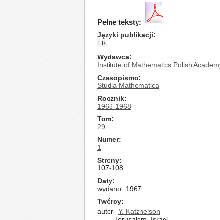
Pełne teksty:
Języki publikacji
FR
Wydawca
Institute of Mathematics Polish Academ
Czasopismo
Studia Mathematica
Rocznik
1966-1968
Tom
29
Numer
1
Strony
107-108
Daty
wydano
1967
Twórcy
autor
Y. Katznelson
Jerusalem, Israel