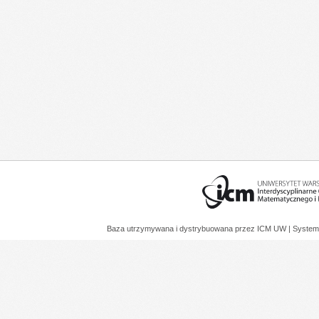
Baza utrzymywana i dystrybuowana przez
ICM UW
| System