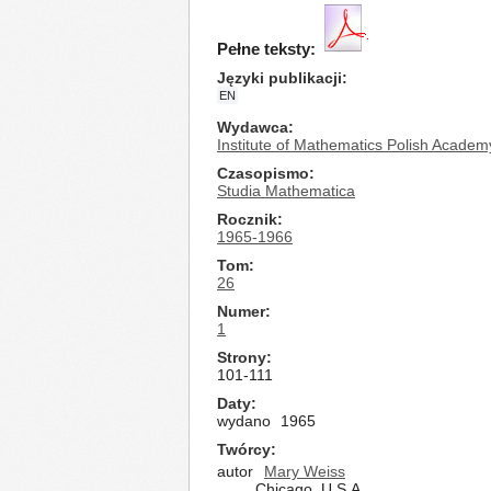
Pełne teksty:
Języki publikacji
EN
Wydawca
Institute of Mathematics Polish Academ
Czasopismo
Studia Mathematica
Rocznik
1965-1966
Tom
26
Numer
1
Strony
101-111
Daty
wydano
1965
Twórcy
autor
Mary Weiss
Chicago, U.S.A.