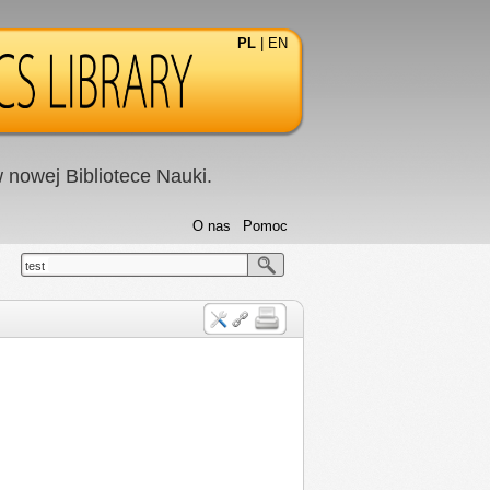
PL
|
EN
nowej Bibliotece Nauki.
O nas
Pomoc
test