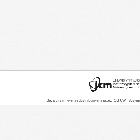
Baza utrzymywana i dystrybuowana przez
ICM UW
| System