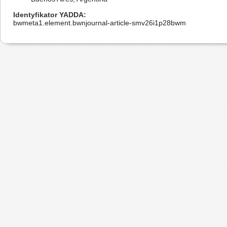
Identyfikator YADDA
bwmeta1.element.bwnjournal-article-smv26i1p28bwm