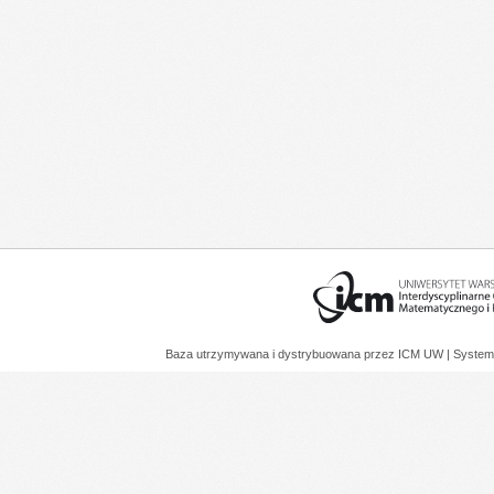
Baza utrzymywana i dystrybuowana przez
ICM UW
| System