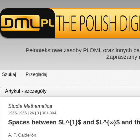
Pełnotekstowe zasoby PLDML oraz innych baz
Zapraszamy
Szukaj
Przeglądaj
Artykuł - szczegóły
Studia Mathematica
1965-1966
|
26
|
3
| 301-304
Spaces between $L^{1}$ and $L^{∞}$ and th
A. P. Calderón