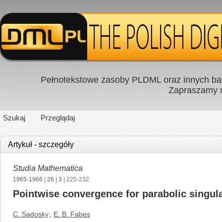
Pełnotekstowe zasoby PLDML oraz innych baz
Zapraszamy
Szukaj
Przeglądaj
Artykuł - szczegóły
Studia Mathematica
1965-1966
|
26
|
3
| 225-232
Pointwise convergence for parabolic singula
C. Sadosky
,
E. B. Fabes