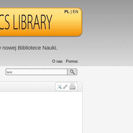
PL
|
EN
nowej Bibliotece Nauki.
O nas
Pomoc
test