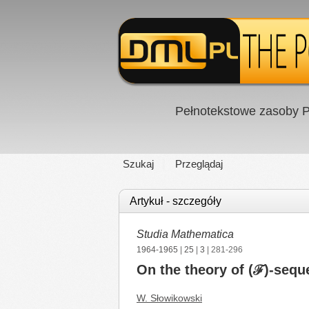
Pełnotekstowe zasoby P
Szukaj
Przeglądaj
Artykuł - szczegóły
Studia Mathematica
1964-1965
|
25
|
3
| 281-296
On the theory of (ℱ)-seq
W. Słowikowski