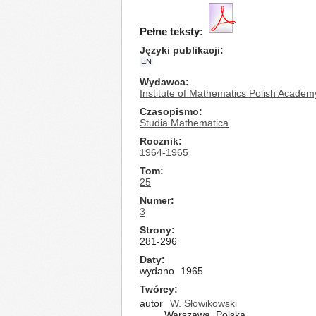
Pełne teksty:
Języki publikacji
EN
Wydawca
Institute of Mathematics Polish Academ
Czasopismo
Studia Mathematica
Rocznik
1964-1965
Tom
25
Numer
3
Strony
281-296
Daty
wydano
1965
Twórcy
autor
W. Słowikowski
Warszawa, Polska