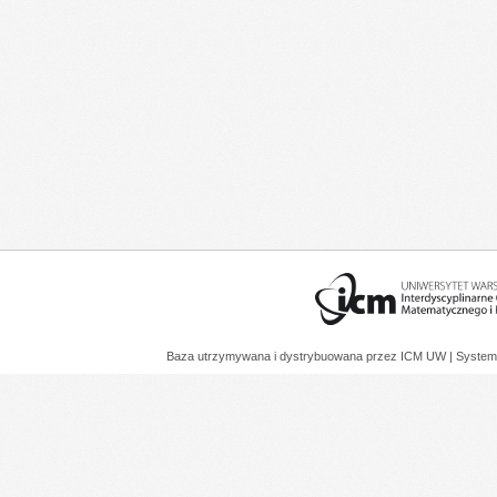
Baza utrzymywana i dystrybuowana przez
ICM UW
| System