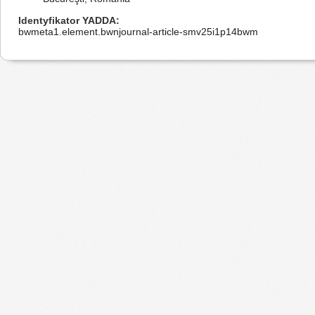
Identyfikator YADDA
bwmeta1.element.bwnjournal-article-smv25i1p14bwm