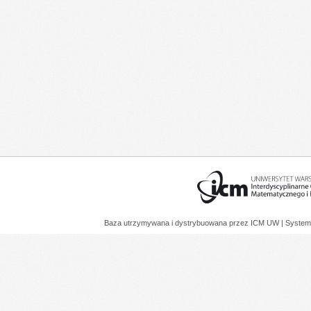
Baza utrzymywana i dystrybuowana przez
ICM UW
| System