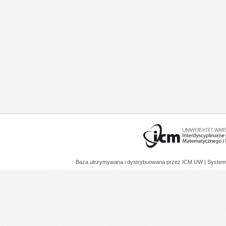
Baza utrzymywana i dystrybuowana przez
ICM UW
| System