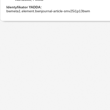
Identyfikator YADDA
bwmeta1.element.bwnjournal-article-smv25i1p13bwm