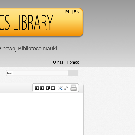
PL
|
EN
nowej Bibliotece Nauki.
O nas
Pomoc
test