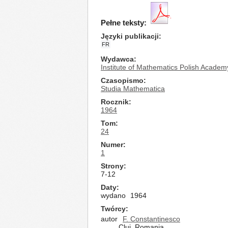
Pełne teksty:
Języki publikacji
FR
Wydawca
Institute of Mathematics Polish Academ
Czasopismo
Studia Mathematica
Rocznik
1964
Tom
24
Numer
1
Strony
7-12
Daty
wydano
1964
Twórcy
autor
F. Constantinesco
Cluj, Romania