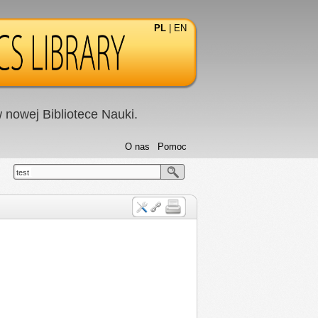
PL
|
EN
nowej Bibliotece Nauki.
O nas
Pomoc
test