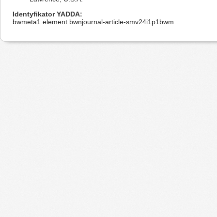
Identyfikator YADDA
bwmeta1.element.bwnjournal-article-smv24i1p1bwm