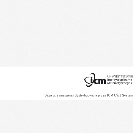
Baza utrzymywana i dystrybuowana przez
ICM UW
| System