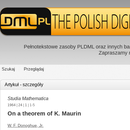
Pełnotekstowe zasoby PLDML oraz innych baz
Zapraszamy
Szukaj
Przeglądaj
Artykuł - szczegóły
Studia Mathematica
1964
|
24
|
1
| 1-5
On a theorem of K. Maurin
W. F. Donoghue, Jr.