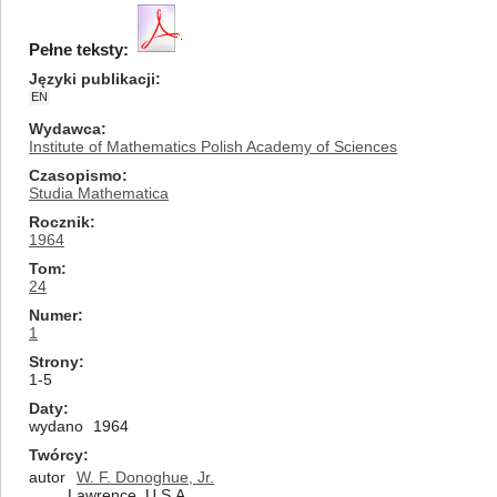
Pełne teksty:
Języki publikacji
EN
Wydawca
Institute of Mathematics Polish Academy of Sciences
Czasopismo
Studia Mathematica
Rocznik
1964
Tom
24
Numer
1
Strony
1-5
Daty
wydano
1964
Twórcy
autor
W. F. Donoghue, Jr.
Lawrence, U.S.A.