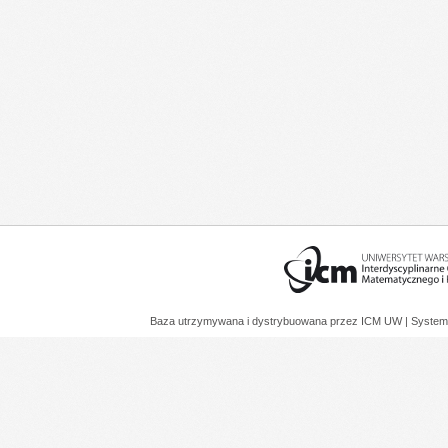
Baza utrzymywana i dystrybuowana przez
ICM UW
| System