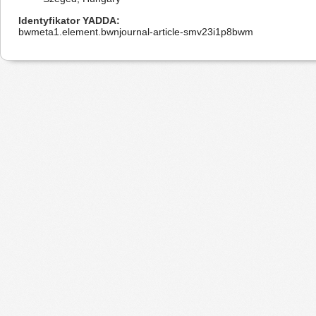
Identyfikator YADDA
bwmeta1.element.bwnjournal-article-smv23i1p8bwm