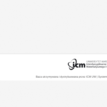
Baza utrzymywana i dystrybuowana przez
ICM UW
| System