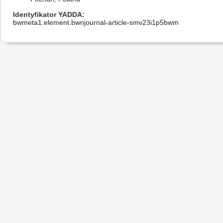
Identyfikator YADDA
bwmeta1.element.bwnjournal-article-smv23i1p5bwm