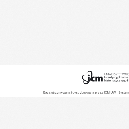
Baza utrzymywana i dystrybuowana przez
ICM UW
| System