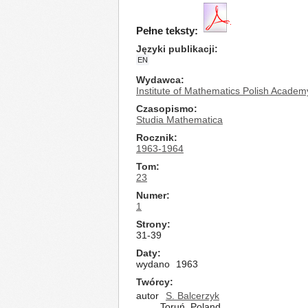
Pełne teksty:
Języki publikacji
EN
Wydawca
Institute of Mathematics Polish Academ
Czasopismo
Studia Mathematica
Rocznik
1963-1964
Tom
23
Numer
1
Strony
31-39
Daty
wydano
1963
Twórcy
autor
S. Balcerzyk
Toruń, Poland