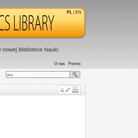
PL
|
EN
nowej Bibliotece Nauki.
O nas
Pomoc
test