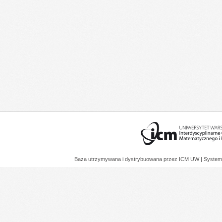
Baza utrzymywana i dystrybuowana przez
ICM UW
| System