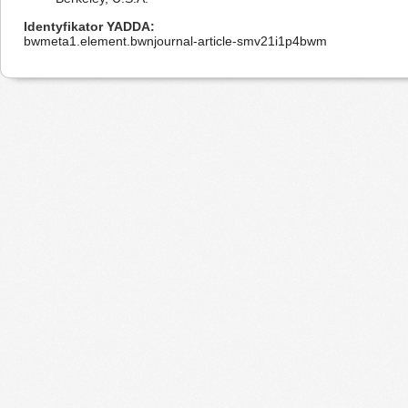
Identyfikator YADDA
bwmeta1.element.bwnjournal-article-smv21i1p4bwm