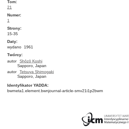
Tom
21
Numer
1
Strony
15-35
Daty
wydano
1961
Twórcy
autor
Shôzô Koshi
Sapporo, Japan
autor
Tetsuya Shimogaki
Sapporo, Japan
Identyfikator YADDA
bwmeta1.element.bwnjournal-article-smv21i1p2bwm