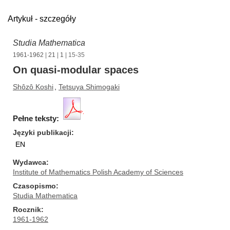
Artykuł - szczegóły
Studia Mathematica
1961-1962
|
21
|
1
| 15-35
On quasi-modular spaces
Shôzô Koshi
,
Tetsuya Shimogaki
Pełne teksty:
Języki publikacji
EN
Wydawca
Institute of Mathematics Polish Academy of Sciences
Czasopismo
Studia Mathematica
Rocznik
1961-1962