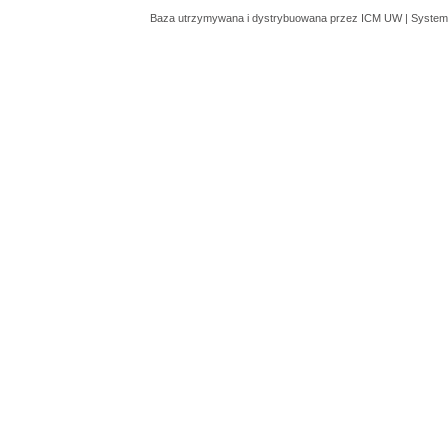
Baza utrzymywana i dystrybuowana przez
ICM UW
| System