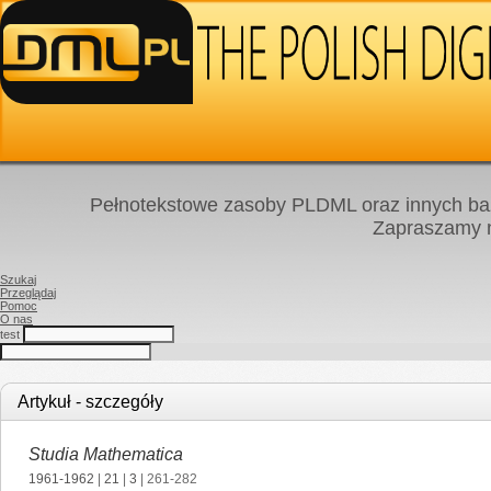
Pełnotekstowe zasoby PLDML oraz innych baz
Zapraszamy
Szukaj
Przeglądaj
Pomoc
O nas
test
Artykuł - szczegóły
Studia Mathematica
1961-1962
|
21
|
3
| 261-282