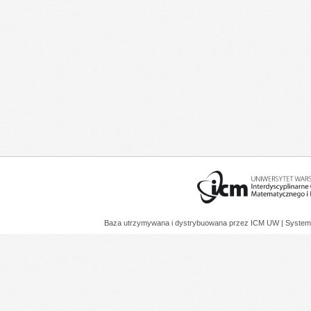
Baza utrzymywana i dystrybuowana przez
ICM UW
| System