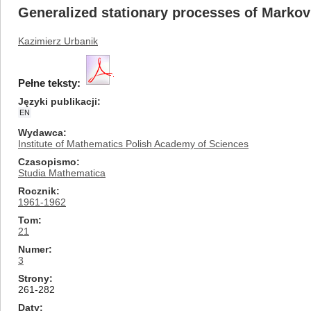
Generalized stationary processes of Markov
Kazimierz Urbanik
Pełne teksty:
Języki publikacji
EN
Wydawca
Institute of Mathematics Polish Academy of Sciences
Czasopismo
Studia Mathematica
Rocznik
1961-1962
Tom
21
Numer
3
Strony
261-282
Daty