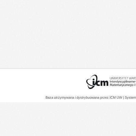
Baza utrzymywana i dystrybuowana przez
ICM UW
| System