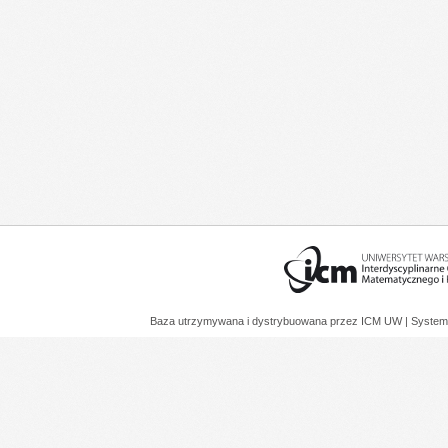
Baza utrzymywana i dystrybuowana przez
ICM UW
| System