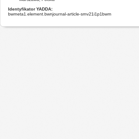
Identyfikator YADDA
bwmeta1.element.bwnjournal-article-smv21i1p1bwm