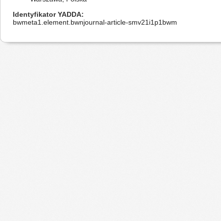
Identyfikator YADDA
bwmeta1.element.bwnjournal-article-smv21i1p1bwm