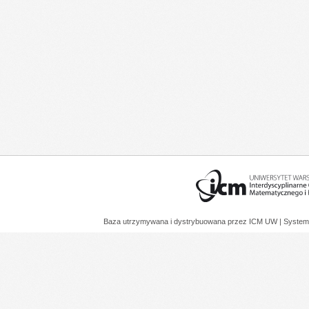
Baza utrzymywana i dystrybuowana przez
ICM UW
| System