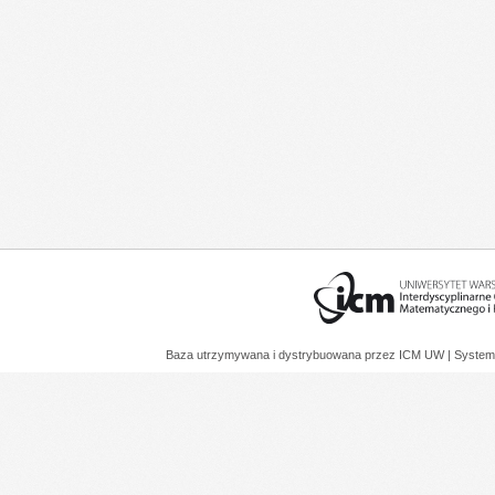
Baza utrzymywana i dystrybuowana przez
ICM UW
| System