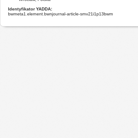
Identyfikator YADDA
bwmeta1.element.bwnjournal-article-smv21i1p13bwm