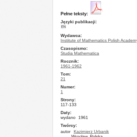
Pełne teksty:
Języki publikacji
EN
Wydawca
Institute of Mathematics Polish Academ
Czasopismo
Studia Mathematica
Rocznik
1961-1962
Tom
21
Numer
1
Strony
117-133
Daty
wydano
1961
Twórcy
autor
Kazimierz Urbanik
Wrocław, Polska