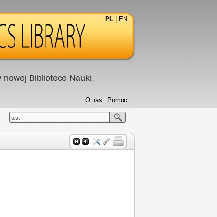
PL
|
EN
nowej Bibliotece Nauki.
O nas
Pomoc
test