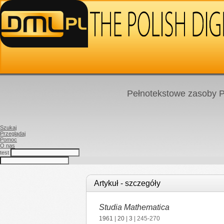
Pełnotekstowe zasoby P
Szukaj
Przeglądaj
Pomoc
O nas
test
Artykuł - szczegóły
Studia Mathematica
1961
|
20
|
3
| 245-270