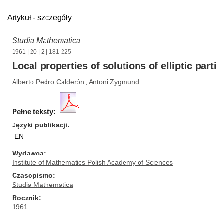
Artykuł - szczegóły
Studia Mathematica
1961
|
20
|
2
| 181-225
Local properties of solutions of elliptic part
Alberto Pedro Calderón
,
Antoni Zygmund
Pełne teksty:
Języki publikacji
EN
Wydawca
Institute of Mathematics Polish Academy of Sciences
Czasopismo
Studia Mathematica
Rocznik
1961