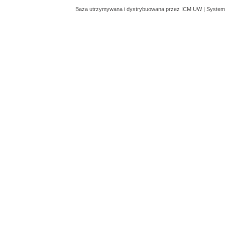
Baza utrzymywana i dystrybuowana przez
ICM UW
| System